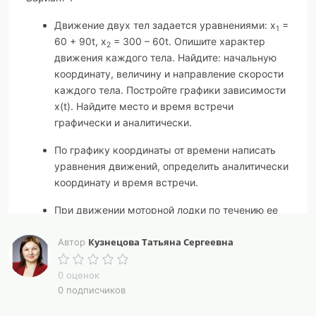
Движение двух тел задается уравнениями: х
=
1
60 + 90
t
, х
= 300 – 60
t
. Опишите характер
2
движения каждого тела.
Найдите:
начальную
координату, величину и направление скорости
каждого тела. Постройте графики зависимости
х(
t
). Найдите место и время встречи
графически и аналитически.
По графику координаты от времени написать
уравнения движений, определить аналитически
координату и время встречи.
При движении моторной лодки по течению ее
скорость относи­тельно берега 10 м/с, а при
Кузнецова Татьяна Сергеевна
движении против течения 6 м/с. Определите
Автор
скорость лодки в стоячей воде.
0 оценок
Пловец, двигаясь относительно воды
0 подписчиков
перпендикулярно течению со скоростью 5 км/