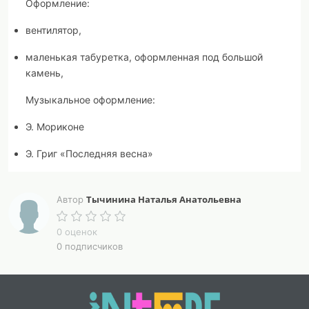
Оформление:
вентилятор,
маленькая табуретка, оформленная под большой
камень,
Музыкальное оформление:
Э. Мориконе
Э. Григ «Последняя весна»
Шум морского прибоя
Тычинина Наталья Анатольевна
Автор
А.Александров «Священная война»
0 оценок
Звук поезда
0 подписчиков
Колокольный набат
Маятник