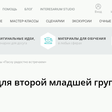
ПОМОЩЬ
БЛОГ
INTERESARIUM STUDIO
Вход
ИЕ
МАСТЕР-КЛАССЫ
СЦЕНАРИИ
ЭКСКУРСИИ
ОЧНЫЕ
ИГИНАЛЬНЫЕ ИДЕИ,
МАТЕРИАЛЫ ДЛЯ ОБУЧЕНИЯ
енарии для досуга
в любых сферах
ы «Пасху радостно встречаем»
ля второй младшей гру