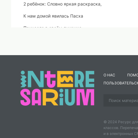
2 ребёнок
: Словно яркая раскраска,
К нам домой явилась Пасха
Принесла в своём лукошке,
Яйца, булочки, лепёшки,
Пироги, блины и чай.
Пасху весело встречай!
О НАС
ПОМ
3 ребёнок
: Пасха. Празднично кругом.
ПОЛЬЗОВАТЕЛЬС
Чистотой сверкает дом.
Верба на столе и пасха.
Так светло и так прекрасно!
© 2024 Ресурс для
4 ребёнок
: Как люблю я праздник Пасхи!
классов. Перепеча
и в электронных 
Приготовлюсь к четвергу - Бабушка яиц накрасит,