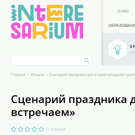
О НАС
ОБРАЗОВАН
ОР
сц
Главная
Музыка
Сценарий праздника для второй младшей групп
Сценарий праздника д
встречаем»
0 отзывов