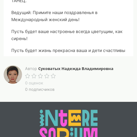
ТАНЕЦ.
Ведущий:
Примите наши поздравленья в
Международный женский день!
Пусть будет ваше настроенье всегда цветущим, как
сирень!
Пусть будет жизнь прекрасна ваша и дети счастливы
всегда,
Суковатых Надежда Владимировна
Автор
Пусть будет дом ваш полной чашей, удачи, счастья и
добра!
0 оценок
1 ребёнок
: Пусть весна повсюду зазвенит,
0 подписчиков
разливаясь шумными ручьями!
В этот яркий праздничный денек мы свои улыбки
дарим маме!
2 ребёнок:
В марте, первого числа начинается весна.