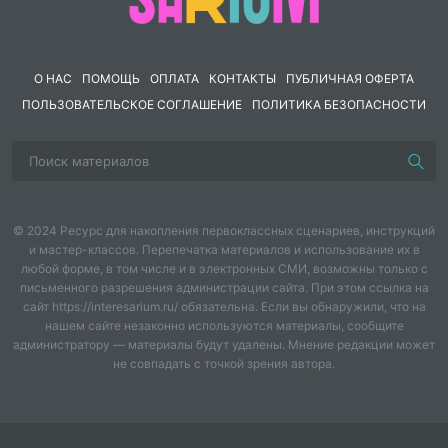
Мамин день – восьмое марта отмечает детвора.
3 ребёнок:
С первым солнечным лучом постучался
праздник в дом,
О НАС
ПОМОЩЬ
ОПЛАТА
КОНТАКТЫ
ПУБЛИЧНАЯ ОФЕРТА
И от радости сосульки зазвенели под окном.
ПОЛЬЗОВАТЕЛЬСКОЕ СОГЛАШЕНИЕ
ПОЛИТИКА БЕЗОПАСНОСТИ
4 ребенок:
Мы наших мам и бабушек поздравим с
днем весны.
Подарим им улыбки и песенки свои.
© 2024 Ресурс для накопления первоклассных сценариев, инструкций
ПЕСНЯ.
и мастер-классов. Перепечатка материалов и использование их в
любой форме, в том числе и в электронных СМИ, возможны только с
5 ребенок:
Пусть солнышко ласково светит, пусть
письменного разрешения администрации сайта. При этом ссылка на
птицы встречают зарю,
сайт https://interesarium.ru/ обязательна. Если вы обнаружили, что на
нашем сайте незаконно используются материалы, сообщите
администратору — материалы будут удалены. Мнение редакции может
О самой чудесной на свете - о маме моей говорю!
не совпадать с точкой зрения автора.
6 ребенок:
Надо вместе нам решать, как будем маму
поздравлять.
7 ребенок:
Коврик вытряхнем, протрем, всё почистим