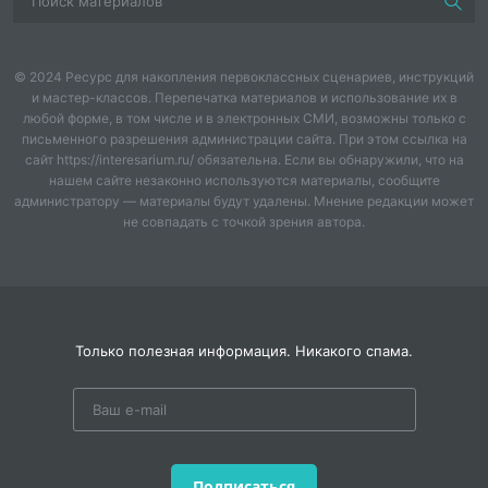
занимают вопросы общения, дружбы,
собственной
привлекательности, и, как следствие,
интерес к проблемам лидерства.
© 2024 Ресурс для накопления первоклассных сценариев, инструкций
и мастер-классов. Перепечатка материалов и использование их в
Поэтому именно в этот период возможно
любой форме, в том числе и в электронных СМИ, возможны только с
эффективное формирование
установки к
письменного разрешения администрации сайта. При этом ссылка на
осознанному пониманию природы лидерства. Такой
сайт https://interesarium.ru/ обязательна. Если вы обнаружили, что на
способ анализа
качеств лидера пригодится
нашем сайте незаконно используются материалы, сообщите
администратору — материалы будут удалены. Мнение редакции может
подростку как период активного формирования
не совпадать с точкой зрения автора.
своей
личности, так и при достижении им
избирательного возраста.
Одним из самых трудных моментов в жизни любого
человека является
необходимость выбора. Иногда
сделанный выбор определяет всю дальнейшую
Только полезная информация. Никакого спама.
судьбу человека. В своей жизни современный
человек сталкивается еще и с
политическим
выбором.
К сожалению, большинство выпускников среди
Подписаться