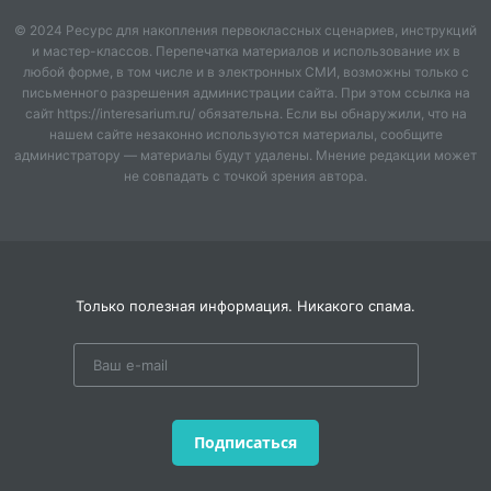
эмоциональные выступления были высоко оценены
© 2024 Ресурс для накопления первоклассных сценариев, инструкций
как критиками, так и слушателями. В 1955 году
и мастер-классов. Перепечатка материалов и использование их в
Гилельс совершил свой первый тур по Западной
любой форме, в том числе и в электронных СМИ, возможны только с
Европе и Америке, что принесло ему мировую славу.
письменного разрешения администрации сайта. При этом ссылка на
Он выступал с известными дирижерами и
сайт https://interesarium.ru/ обязательна. Если вы обнаружили, что на
нашем сайте незаконно используются материалы, сообщите
симфоническими оркестрами, исполнял широкий
администратору — материалы будут удалены. Мнение редакции может
репертуар, включая произведения Баха, Моцарта,
не совпадать с точкой зрения автора.
Бетховена, Шопена и Рахманинова. Гилельс также
записал множество альбомов, которые стали
классическими образцами и по сей день остаются
эталоном виртуозной игры на фортепиано. Его
интерпретации произведений Чайковского,
Только полезная информация. Никакого спама.
Рахманинова, Прокофьева и Шостаковича восхищали
критиков и поклонников.
Григорий Гилельс ушел из жизни 14 октября 1985
года, оставив память о себе как о великом
музыканте, чье влияние продолжает ощущаться и по
Подписаться
сей день.