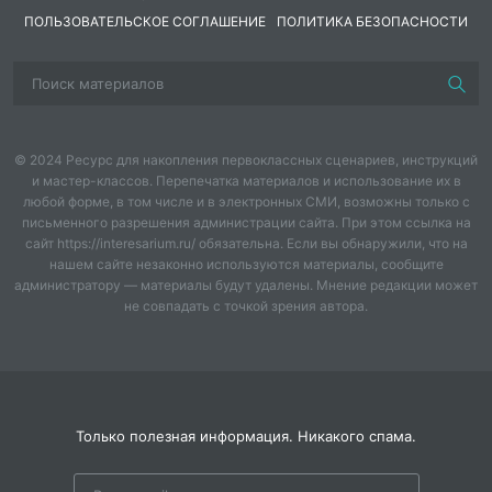
графическом
деятельности
ПОЛЬЗОВАТЕЛЬСКОЕ СОГЛАШЕНИЕ
ПОЛИТИКА БЕЗОПАСНОСТИ
любите
редакторе
отца и ребенка.
рисовать?
«Четверг это
Microsoft Paint.
Проведением
когда я уже
Вам
онлайн-
3.Сколько
все, а неделя
понадобится
голосования за
времени
еще нет.»
компьютер,
лучшие работы
уделяете
© 2024 Ресурс для накопления первоклассных сценариев, инструкций
графический
конкурса.
рисованию?
- Гена Букин
и мастер-классов. Перепечатка материалов и использование их в
редактор Paint,
Победители
любой форме, в том числе и в электронных СМИ, возможны только с
4.Хотите
свободное
будут
письменного разрешения администрации сайта. При этом ссылка на
научится
время и
сайт https://interesarium.ru/ обязательна. Если вы обнаружили, что на
приглашены на
рисовать у
желание.
нашем сайте незаконно используются материалы, сообщите
мастер-класс
администратору — материалы будут удалены. Мнение редакции может
нас?
по 3д печати.
не совпадать с точкой зрения автора.
Этапы работы
Участники
5.Что
смотрите в
будут
хотите
прикрепленной
награждены
научится
презентации.
сертификатами.
рисовать?
Только полезная информация. Никакого спама.