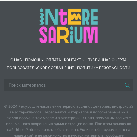
АЛЬТЕРНАТИВНАЯ ГРАЖДАНСКАЯ
СЛУЖБА
(10 заданий).
Преимущества данной разработки в том, что не
нужно самостоятельно искать задания по конкретной
теме кодификатора, строгий и минималистичный
дизайн, ответы в конце, задания прошлых лет из
официальных источников (банк ФИПИ и сборников
Котовой, Лисковой).
О НАС
ПОМОЩЬ
ОПЛАТА
КОНТАКТЫ
ПУБЛИЧНАЯ ОФЕРТА
ПОЛЬЗОВАТЕЛЬСКОЕ СОГЛАШЕНИЕ
ПОЛИТИКА БЕЗОПАСНОСТИ
© 2024 Ресурс для накопления первоклассных сценариев, инструкций
и мастер-классов. Перепечатка материалов и использование их в
любой форме, в том числе и в электронных СМИ, возможны только с
письменного разрешения администрации сайта. При этом ссылка на
сайт https://interesarium.ru/ обязательна. Если вы обнаружили, что на
нашем сайте незаконно используются материалы, сообщите