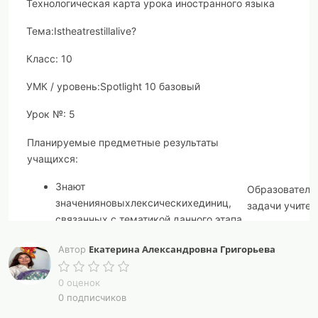
Технологическая карта урока иностранного языка
Тема:
Is
theatre
still
alive
?
Класс:
10
УМК / уровень:
Spotlight
10 базовый
Урок №:
5
Планируемые предметные результаты
учащихся:
Знают
Образователь
значенияновыхлексическихединиц,
задачи учител
связанных с тематикой данного этапа
Практические
обучения и соответствующими
Екатерина Александровна Григорьева
Автор
(связаны с
ситуациями общения;
формировани
значениеизученныхграмматическихявлений
навыков и уме
0 оценок
в расширенном объёме (видовременные,
0 подписчиков
обеспечи
неличные и неопределённо-личные формы