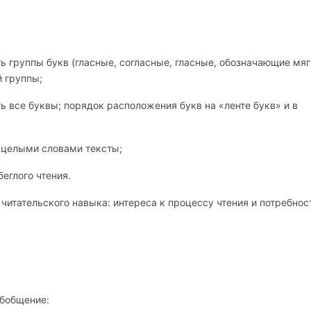
 группы букв (гласные, согласные, гласные, обозначающие мяг
й группы;
 все буквы; порядок расположения букв на «ленте букв» и в
 целыми словами тексты;
еглого чтения.
итательского навыка: интереса к процессу чтения и потребнос
обобщение: