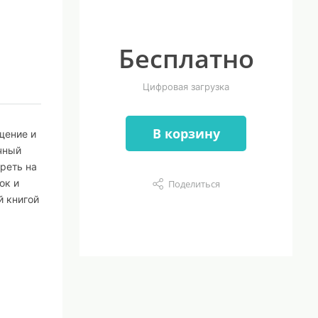
Бесплатно
Цифровая загрузка
В корзину
щение и
чный
треть на
ок и
Поделиться
й книгой