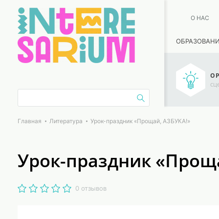
О НАС
ОБРАЗОВАН
ОР
сц
Главная
Литература
Урок-праздник «Прощай, АЗБУКА!»
Урок-праздник «Прощ
0 отзывов