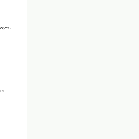
кость
ти