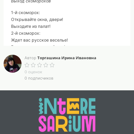
Выход скоморохов
1-й скоморох:
Открывайте окна, двери!
Выходите из палат!
2-й скоморох:
Ждет вас русское веселье!
Вам сегодня каждый рад!
3-й скоморох:
Торгашина Ирина Ивановна
Автор
На печи лежать — не дело!
Нету времени у нас.
0 оценок
4-й скоморох:
0 подписчиков
Знать, минута подоспела
Нам начать веселья час!
5-й скоморох:
Нынче зимние морозы ослабели.
Стало быть,
6-й скоморох:
Вспомнив смех, забыв про слезы,