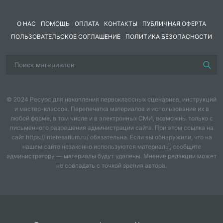
Надо зиму проводить!
1-й скоморох:
Жаворонки, прилетите
О НАС
ПОМОЩЬ
ОПЛАТА
КОНТАКТЫ
ПУБЛИЧНАЯ ОФЕРТА
В гости к нам, давно пора.
ПОЛЬЗОВАТЕЛЬСКОЕ СОГЛАШЕНИЕ
ПОЛИТИКА БЕЗОПАСНОСТИ
2-й скоморох:
Весну-красну принесите,
Зиму гоним со двора!
Фонограмма 2. «Выход зимы»
© 2024 Ресурс для накопления первоклассных сценариев, инструкций
Зима:
и мастер-классов. Перепечатка материалов и использование их в
любой форме, в том числе и в электронных СМИ, возможны только с
Это кто тут раскричался? Ах, это вы? Проказники!
письменного разрешения администрации сайта. При этом ссылка на
сайт https://interesarium.ru/ обязательна. Если вы обнаружили, что на
Кыш отсюда, пока я вас не заморозила!
нашем сайте незаконно используются материалы, сообщите
администратору — материалы будут удалены. Мнение редакции может
не совпадать с точкой зрения автора.
7-й скоморох:
Не гневайся, матушка, только устали мы от тебя!
Надоело мерзнуть да зябнуть. Пора о новом
хлебушке подумать.