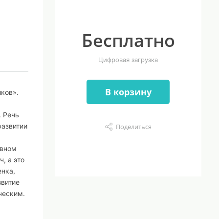
Бесплатно
Цифровая загрузка
В корзину
ков».
. Речь
развитии
Поделиться
овном
, а это
енка,
звитие
ческим.