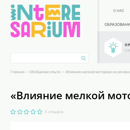
О НАС
ОБРАЗОВАН
ОР
сц
Главная
Обобщение опыта
«Влияние мелкой моторики на речево
«Влияние мелкой мот
0 отзывов