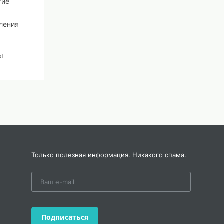
тие
ления
ы
очные
ания
брать
ира
в и
Только полезная информация. Никакого спама.
с
,
Подписаться