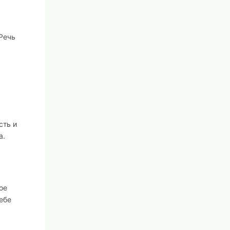
Речь
,
сть и
а.
ое
ебе