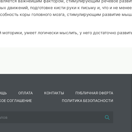
 является важнейшим фактором, стимулирующим речевое разви
 движений, подготовке кисти руки к письму и, что и не менее
обность коры головного мозга, стимулирующим развитие мыш
моторики, умеет логически мыслить, у него достаточно развит
внем сформированности речи занимались многие ученые. Вост
вышает функциональную активность головного мозга. Исследов
ития рук с развитием мозга. Простые движения рук помогают у
мственную усталость. Известный исследователь детской речи М
о рассматривать кА орган речи. Если движение пальцев рук
одится в пределах нормы. Поэтому тренировка движений пальце
улирующее речевое развитие ребенка.
ОЩЬ
ОПЛАТА
КОНТАКТЫ
ПУБЛИЧНАЯ ОФЕРТА
КОЕ СОГЛАШЕНИЕ
ПОЛИТИКА БЕЗОПАСНОСТИ
оторики, следует начинать как можно раньше, особенно у детей 
астика, упражнения с массажным мячом, игры с конструктором
исование пальчиками, ладонью, игры с предметами домашнего