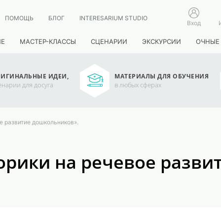
ПОМОЩЬ
БЛОГ
INTERESARIUM STUDIO
Вход
ИЕ
МАСТЕР-КЛАССЫ
СЦЕНАРИИ
ЭКСКУРСИИ
ОЧНЫЕ
ИГИНАЛЬНЫЕ ИДЕИ,
МАТЕРИАЛЫ ДЛЯ ОБУЧЕНИЯ
енарии для досуга
в любых сферах
е развитие дошкольников».
орики на речевое разви