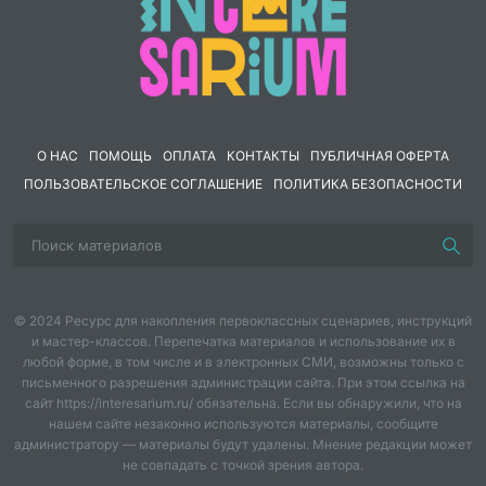
 воспитывать интерес к предмету, стремление
использовать математические знания в
повседневной жизни.
Оборудование
:
презентация
О НАС
ПОМОЩЬ
ОПЛАТА
КОНТАКТЫ
ПУБЛИЧНАЯ ОФЕРТА
I
Организационный момент: слайд
ПОЛЬЗОВАТЕЛЬСКОЕ СОГЛАШЕНИЕ
ПОЛИТИКА БЕЗОПАСНОСТИ
-Здравствуйте ребята меня зовут Юлия Николаевна,
и
сегодня у нас состоится математическое занятие.
Работа с поговоркой: слайд
© 2024 Ресурс для накопления первоклассных сценариев, инструкций
-
Поработаем с поговоркой, прочитаем её все
и мастер-классов. Перепечатка материалов и использование их в
вместе,
3-4.
любой форме, в том числе и в электронных СМИ, возможны только с
письменного разрешения администрации сайта. При этом ссылка на
Время всему научит.
сайт https://interesarium.ru/ обязательна. Если вы обнаружили, что на
нашем сайте незаконно используются материалы, сообщите
- Как вы понимаете её?
администратору — материалы будут удалены. Мнение редакции может
не совпадать с точкой зрения автора.
Вывод: