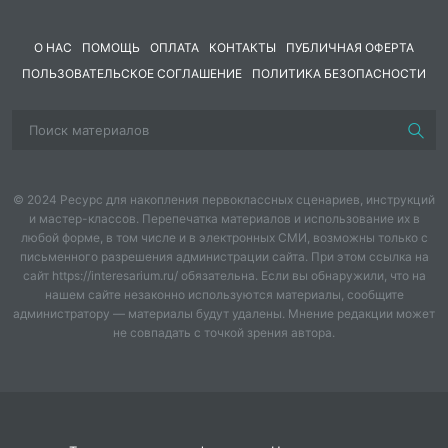
который использовался в Древней Месопотамии.
О НАС
ПОМОЩЬ
ОПЛАТА
КОНТАКТЫ
ПУБЛИЧНАЯ ОФЕРТА
Плиний, известный историк, написал в своей
ПОЛЬЗОВАТЕЛЬСКОЕ СОГЛАШЕНИЕ
ПОЛИТИКА БЕЗОПАСНОСТИ
литературе, что римские императоры наблюдали за
жестокими соревнованиями по борьбе, которые
часто заканчивались убийством врага или пленника.
Во время наблюдения они пользовались пластинкой
из прозрачного изумруда. Некоторые исследователи
предполагают, что Нимрод использовал линзы для
© 2024 Ресурс для накопления первоклассных сценариев, инструкций
и мастер-классов. Перепечатка материалов и использование их в
увеличения, но одно доказательство исключило
любой форме, в том числе и в электронных СМИ, возможны только с
реальность этих предположений. Современники
письменного разрешения администрации сайта. При этом ссылка на
Нерона, и даже после его эпохи линзы не
сайт https://interesarium.ru/ обязательна. Если вы обнаружили, что на
использовались для увеличения. Вдобавок, Плиний
нашем сайте незаконно используются материалы, сообщите
не указывает, что прозрачный изумруд
администратору — материалы будут удалены. Мнение редакции может
не совпадать с точкой зрения автора.
использовался для увеличения, скорее всего, он
использовался для защиты от солнечных лучей или
по какой-либо другой причине. В те времена
римляне считали слабость зрения врожденным
дефектом, от которого не было излечения. Зрение