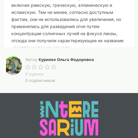
включая римскую, греческую, эллиническую и
исламскую. Тем не менее, согласно доступным
фактам, они не использовались для увеличения, но
применялись для разведения огня путем
концентрации солнечных лучей на фокусе линзы,
отсюда они получили характеризующее их название
«воспламеняющие зеркала».
Курилех Ольга Федоровна
В музеях много старых линз, которые насчитывают
Автор
несколько тысяч лет. Самыми известными являются
линзы Нимрода, которые были обнаружены в городе
0 оценок
0 подписчиков
Нинева в Ираке в 1850 г. Эти линзы состоят из
кристалла, который относится к 7 в. до н.э. Диаметр
линз составляет 0,5 дюйма, и толщина их составляет
0,9 дюйма. Одна из сторон имеет плоскую ровную
поверхность, в то время как другая сторона
выглядит выпуклой. Ее фокус составляет 4,5 дюйма
от плоской стороны. Линзы хранятся в Британском
музее в Лондоне. Некоторые историки предполагают,
что эти линзы представляют модель телескопа,