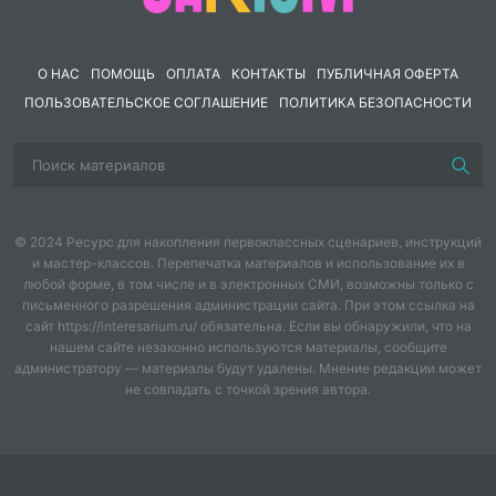
- Яблочного Спаса! И вот сегодня такой день настал!
Праздник яблок объявляю
О НАС
ПОМОЩЬ
ОПЛАТА
КОНТАКТЫ
ПУБЛИЧНАЯ ОФЕРТА
Спелых, сочных, наливных,
ПОЛЬЗОВАТЕЛЬСКОЕ СОГЛАШЕНИЕ
ПОЛИТИКА БЕЗОПАСНОСТИ
Что на ветках поспевают.
Кто из нас не любит их!
Только, прежде чем начать
© 2024 Ресурс для накопления первоклассных сценариев, инструкций
и мастер-классов. Перепечатка материалов и использование их в
Этот праздник, нам, ребята
любой форме, в том числе и в электронных СМИ, возможны только с
письменного разрешения администрации сайта. При этом ссылка на
Песню звонко мы споем.
сайт https://interesarium.ru/ обязательна. Если вы обнаружили, что на
нашем сайте незаконно используются материалы, сообщите
Лето в гости позовем!
администратору — материалы будут удалены. Мнение редакции может
не совпадать с точкой зрения автора.
Все группы исполняют песню:
«Лето ты какого цвета»
Ведущая:
Ну где же лето? Видно не услышало оно