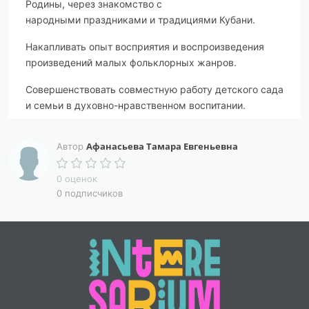
Родины, через знакомство с
народными
праздниками и традициями Кубани
.
Накапливать опыт восприятия и воспроизведения
произведений малых фольклорных жанров.
Совершенствовать совместную работу
детского
сада
и семьи в духовно-нравственном воспитании.
Ведущая:
Афанасьева Тамара Евгеньевна
Автор
- Добрый день, гости званные, желанные!
0 оценок
Рады видеть вас, дорогие наши!
0 подписчиков
Милости просим
– Есть такой праздник в августе, который называют
так - Яблочный Спас. Раньше, когда ваши бабушки
ещё были маленькими, яблоки срывать да есть до
Яблочного Спаса не разрешалось. Хочется малышам
яблочками полакомиться, а нельзя. Жди светлого дня