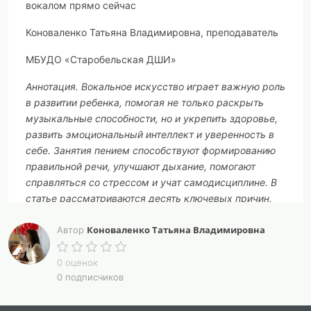
вокалом прямо сейчас
Коноваленко Татьяна Владимировна, преподаватель
МБУДО «Старобельская ДШИ»
Аннотация.
Вокальное искусство играет важную роль
в развитии ребенка, помогая не только раскрыть
музыкальные способности, но и укрепить здоровье,
развить эмоциональный интеллект и уверенность в
себе. Занятия пением способствуют формированию
правильной речи, улучшают дыхание, помогают
справляться со стрессом и учат самодисциплине. В
статье рассматриваются десять ключевых причин,
почему ребенку полезно заниматься вокалом, а
Коноваленко Татьяна Владимировна
также приведены примеры, демонстрирующие
Автор
влияние вокальных упражнений на общее развитие
детей.
0 оценок
0 подписчиков
Ключевые слова:
вокальное развитие, детский голос,
музыкальное воспитание, польза пения, развитие