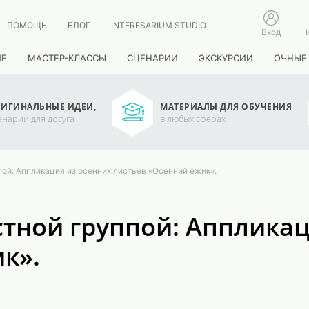
ПОМОЩЬ
БЛОГ
INTERESARIUM STUDIO
Вход
ИЕ
МАСТЕР-КЛАССЫ
СЦЕНАРИИ
ЭКСКУРСИИ
ОЧНЫЕ
ИГИНАЛЬНЫЕ ИДЕИ,
МАТЕРИАЛЫ ДЛЯ ОБУЧЕНИЯ
енарии для досуга
в любых сферах
пой: Аппликация из осенних листьев «Осенний ёжик».
стной группой: Аппликац
к».