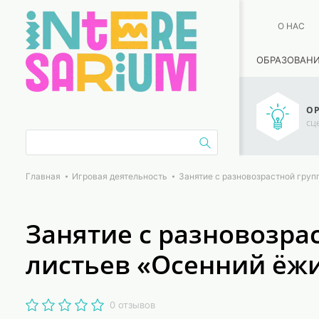
О НАС
ОБРАЗОВАН
ОР
сц
Главная
Игровая деятельность
Занятие с разновозрастной груп
Занятие с разновозра
листьев «Осенний ёжи
0 отзывов