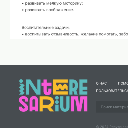
• развивать мелкую моторику;
• развивать воображение.
Воспитательные задачи:
• воспитывать отзывчивость, желание помогать, забо
Предварительная работа:
сбор опавших листьев и пр
Демонстрационный материал:
готовая аппликация.
О НАС
ПОМ
Материалы и оборудование:
шаблон ёжика изготовлен
ПОЛЬЗОВАТЕЛЬС
клей, кисть, важные салфетки.
Воспитатель:
Ребята, я сегодня к Вам пришла не одна,
Воспитатель загадывает детям загадку:
Кто бежит там – по тропинке?
У кого в иголках спинка?
© 2024 Ресурс для