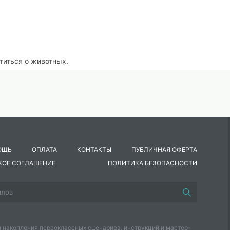
титься о животных.
осушивание их.
ОЩЬ
ОПЛАТА
КОНТАКТЫ
ПУБЛИЧНАЯ ОФЕРТА
ного из альбомного листа, засушенные осенние листья (березо
КОЕ СОГЛАШЕНИЕ
ПОЛИТИКА БЕЗОПАСНОСТИ
 а с кем, об этом Вы узнаете из загадки.
 накопления первоклассных сценариев, инструкций и мастер-