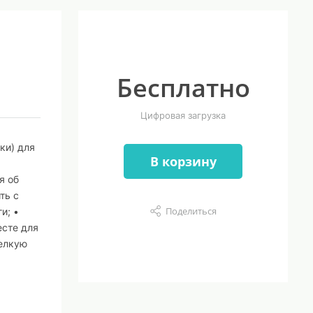
Бесплатно
Цифровая загрузка
ки) для
В корзину
я об
ть с
Поделиться
и; •
есте для
мелкую