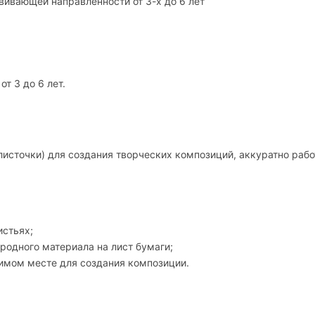
вивающей направленности от 3-х до 6 лет
т 3 до 6 лет.
источки) для создания творческих композиций, аккуратно рабо
истьях;
родного материала на лист бумаги;
димом месте для создания композиции.