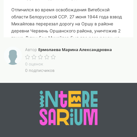
Отличился во время освобождения Витебской
области Белорусской ССР. 27 июня 1944 года взвод
Михайлова перерезал дорогу на Оршу в районе
деревни Червень Оршанского района, уничтожив 2
танка. В том бою Михайлов был два раза ранен, но
остался в строю.
Ермолаева Марина Александровна
Автор
Когда его танк был подбит, Михайлов продолжал
сражаться врукопашную, уничтожив несколько
0 оценок
0 подписчиков
солдат и взяв ещё 11 в плен.
Указом Президиума Верховного Совета СССР от 24
марта 1945 года за "образцовое выполнение боевых
заданий командования на фронте борьбы с
немецкими захватчиками и проявленные при этом
мужества и героизм" был удостоен звания Героя
Советского Союза
Его имя присвоено средней школе №4 города
Вязьмы Смоленской области.