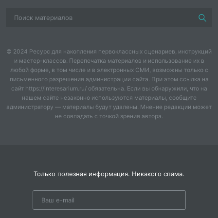
с изображениями для каждого урока.
Поскольку малыши четырех-пяти лет не способны
концентрировать свое внимание на чем-то одном на
протяжении долгого времени, продолжительность
© 2024 Ресурс для накопления первоклассных сценариев, инструкций
гимнастики должна составлять 10-15 мин каждый
и мастер-классов. Перепечатка материалов и использование их в
день.
любой форме, в том числе и в электронных СМИ, возможны только с
письменного разрешения администрации сайта. При этом ссылка на
сайт https://interesarium.ru/ обязательна. Если вы обнаружили, что на
С детьми дошкольного возраста логопеды довольно
нашем сайте незаконно используются материалы, сообщите
часто играют в «Собачку», в процессе которой нужно
администратору — материалы будут удалены. Мнение редакции может
широко открыть рот и высунуть язык в
не совпадать с точкой зрения автора.
расслабленном состоянии на нижнюю губу. В таком
положении язык следует держать не менее 5 сек.,
после ребенок должен спрятать его, сглотнуть слюну
и отдохнуть.
Только полезная информация. Никакого спама.
Картотека упражнений по артикуляции состоит из
множества упражнений, среди которых следующие
игры:
«Улыбка»