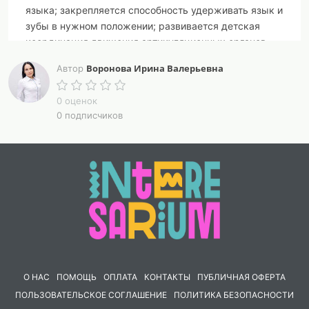
языка; закрепляется способность удерживать язык и
зубы в нужном положении; развивается детская
координация движения артикуляционных органов.
Ежедневное выполнение такого вида гимнастики
Воронова Ирина Валерьевна
Автор
способствует выработке правильного произношения
тех или иных звуков.
0 оценок
0 подписчиков
Занятия по артикуляции нужно проводить в сидячем
положении, чтобы ребенок сидел прямо и имел
возможность в любой момент расслабить тело, руки
и ноги. Квалифицированные специалисты
рекомендуют начинать зарядку с упражнений для
губ.
Уроки по артикуляции для детей 4-5 лет должны
быть красочными и интересными. Игровая форма
подачи способствует тому, что ребенок быстрее и
охотнее начнет осваивать тонкости произношения
О НАС
ПОМОЩЬ
ОПЛАТА
КОНТАКТЫ
ПУБЛИЧНАЯ ОФЕРТА
звуков. Словесные описания желательно усиливать с
ПОЛЬЗОВАТЕЛЬСКОЕ СОГЛАШЕНИЕ
ПОЛИТИКА БЕЗОПАСНОСТИ
помощью визуальных образов и ярких иллюстраций