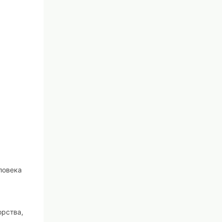
ловека
орства,