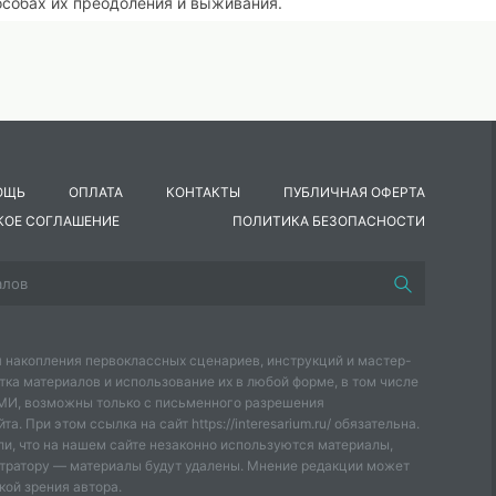
пособах их преодоления и выживания.
и обнаружении взрывоопасных предметов, при артобстрелах,
, какие?
ОЩЬ
ОПЛАТА
КОНТАКТЫ
ПУБЛИЧНАЯ ОФЕРТА
КОЕ СОГЛАШЕНИЕ
ПОЛИТИКА БЕЗОПАСНОСТИ
 накопления первоклассных сценариев, инструкций и мастер-
тка материалов и использование их в любой форме, в том числе
СМИ, возможны только с письменного разрешения
а. При этом ссылка на сайт https://interesarium.ru/ обязательна.
и, что на нашем сайте незаконно используются материалы,
тратору — материалы будут удалены. Мнение редакции может
кой зрения автора.
ния