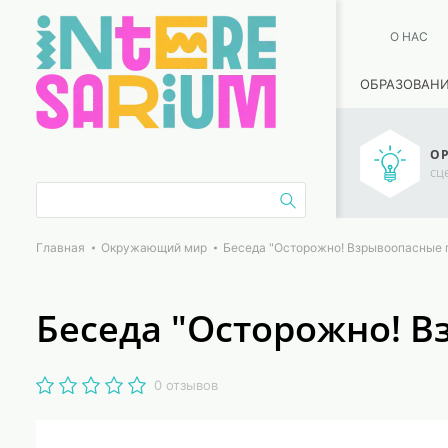
О НАС
ОБРАЗОВАН
ОР
сц
Главная
Окружающий мир
Беседа "Осторожно! Взрывоопасные 
Беседа "Осторожно! 
0 отзывов