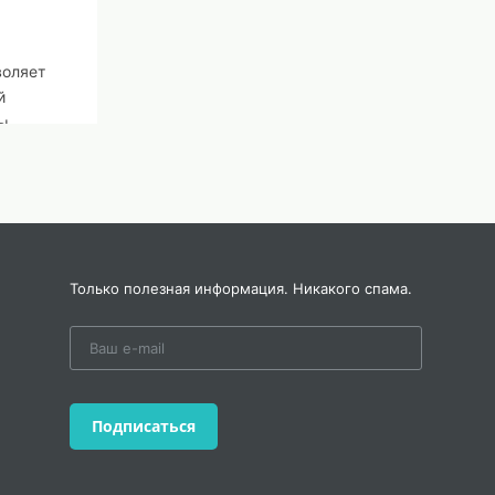
воляет
й
ны
уровне
е тона
и
Только полезная информация. Никакого спама.
 и
ий.
ие
Подписаться
,