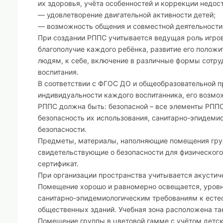
их здоровья, учёта особенностей и коррекции недост
— удовлетворение двигательной активности детей;
— возможность общения и совместной деятельности 
При создании РППС учитывается ведущая роль игров
благополучие каждого ребёнка, развитие его положи
людям, к себе, включение в различные формы сотру
воспитания.
В соответствии с ФГОС ДО и общеобразовательной 
индивидуальности каждого воспитанника, его возмож
РППС должна быть: безопасной – все элементы РППС
безопасность их использования, санитарно-эпидем
безопасности.
Предметы, материалы, наполняющие помещения гру
свидетельствующие о безопасности для физического 
сертификат.
При организации пространства учитывается акустич
Помещение хорошо и равномерно освещается, уровни
санитарно-эпидемиологическим требованиям к ест
общественных зданий. Учебная зона расположена так
Помещение группы в цветовой гамме с учётом детск