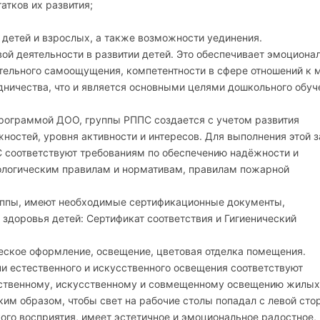
атков их развития;
детей и взрослых, а также возможности уединения.
ой деятельности в развитии детей. Это обеспечивает эмоциона
тельного самоощущения, компетентности в сфере отношений к м
дничества, что и является основными целями дошкольного обуч
программой ДОО, группы РППС создается с учетом развития
ностей, уровня активности и интересов. Для выполнения этой 
 соответствуют требованиям по обеспечению надёжности и
иологическим правилам и нормативам, правилам пожарной
ппы, имеют необходимые сертификационные документы,
здоровья детей: Сертификат соответствия и Гигиенический
еское оформление, освещение, цветовая отделка помещения.
 естественного и искусственного освещения соответствуют
ественному, искусственному и совмещенному освещению жилых
им образом, чтобы свет на рабочие столы попадал с левой сто
ого восприятия, имеет эстетичное и эмоциональное радостное,