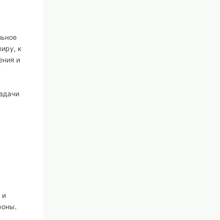
льное
иру, к
ения и
задачи
 и
роны.