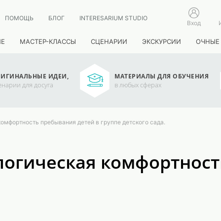
ПОМОЩЬ
БЛОГ
INTERESARIUM STUDIO
Вход
ИЕ
МАСТЕР-КЛАССЫ
СЦЕНАРИИ
ЭКСКУРСИИ
ОЧНЫЕ
ИГИНАЛЬНЫЕ ИДЕИ,
МАТЕРИАЛЫ ДЛЯ ОБУЧЕНИЯ
енарии для досуга
в любых сферах
комфортность пребывания детей в группе детского сада.
логическая комфортност