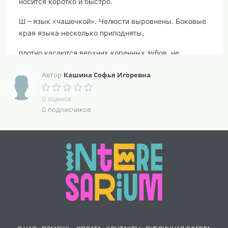
носится коротко и быстро.
Ш – язык «чашечкой». Челюсти выровнены. Боковые
края языка несколько приподняты,
плотно касаются верхних коренных зубов, не
пропуская воздуха. Звук произносится коротко и
Кашина Софья Игоревна
Автор
легко. Воздушная струя направлена вперед.
0 оценок
Ж – положение речевого аппарата то же, но
0 подписчиков
передняя часть языка поднята чуть выше. Язык
слегка вибрирует под напором воздуха. Воздушная
струя направлена в небо.
Щ – углы рта собраны. Кончик языка опущен.
Боковые края языка касаются коренных зубов.
Язык напряжен.
Обратите внимание на то, что шипящие звуки