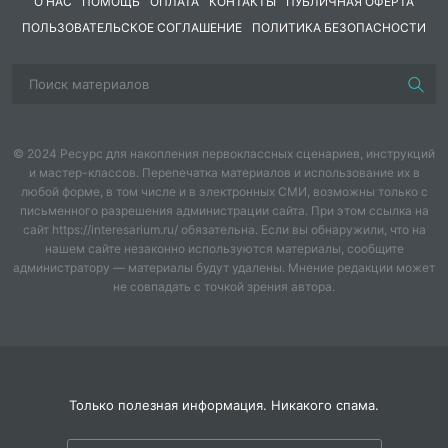
О НАС
ПОМОЩЬ
ОПЛАТА
КОНТАКТЫ
ПУБЛИЧНАЯ ОФЕРТА
произносятся коротко и быстро!
ПОЛЬЗОВАТЕЛЬСКОЕ СОГЛАШЕНИЕ
ПОЛИТИКА БЕЗОПАСНОСТИ
Следите за направлением струи выдыхаемого
воздуха при произнесении звуков Ш, Ж, Щ !
После проверки звучания шипящих попробуйте
медленно соединить
© 2024 Ресурс для накопления первоклассных сценариев, инструкций
их с гласными звуками, продолжая контролировать
и мастер-классов. Перепечатка материалов и использование их в
точность необходимой артикуляции.
любой форме, в том числе и в электронных СМИ, возможны только с
письменного разрешения администрации сайта. При этом ссылка на
УПРАЖНЕНИЯ
сайт https://interesarium.ru/ обязательна. Если вы обнаружили, что на
нашем сайте незаконно используются материалы, сообщите
администратору — материалы будут удалены. Мнение редакции может
1.чи – че – ча – че – чу – чи
не совпадать с точкой зрения автора.
тд – чи, тд – че, тд – ча, тд – че, тд – чу, тд – чи
пчи – пче – пча – пче – пчу __________– пчи
фчи – фче – фча – фче – фчу – фчи
Только полезная информация. Никакого спама.
вчи – вче – вча – вче – вчу – вчи