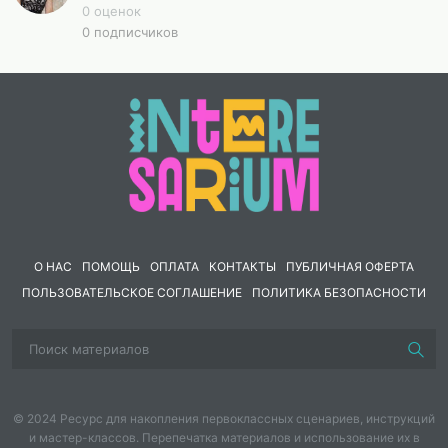
потребность в познавательной деятельности,
0 оценок
0 подписчиков
требующих разнообразной деятельности.
2. Приспособление темпа изучения учебного
материала и методов обучения к уровню развития
детей с ОВЗ.
3. Индивидуальный подход.
4. Сочетание коррекционного обучения с
здоровьесберегающими технологиями.
5. Повторное объяснение учебного материала и
О НАС
ПОМОЩЬ
ОПЛАТА
КОНТАКТЫ
ПУБЛИЧНАЯ ОФЕРТА
подбор дополнительных заданий;
ПОЛЬЗОВАТЕЛЬСКОЕ СОГЛАШЕНИЕ
ПОЛИТИКА БЕЗОПАСНОСТИ
6. Постоянное использование наглядности,
наводящих вопросов, аналогий.
7. Использование многократных указаний,
упражнений.
© 2024 Ресурс для накопления первоклассных сценариев, инструкций
и мастер-классов. Перепечатка материалов и использование их в
8. Проявление большого такта со стороны учителя.