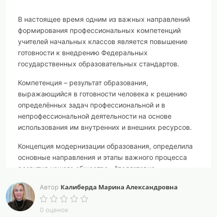
В настоящее время одним из важных направлений
формирования профессиональных компетенций
учителей начальных классов является повышение
готовности к внедрению Федеральных
государственных образовательных стандартов.
Компетенция – результат образования,
выражающийся в готовности человека к решению
определённых задач профессиональной и в
непрофессиональной деятельности на основе
использования им внутренних и внешних ресурсов.
Концепция модернизации образования, определила
основные направления и этапы важного процесса
развития нашего общества - "подготовка
педагогических кадров нового поколения и
Калиберда Марина Александровна
Автор
формирование принципиально новой культуры
педагогического труда", подготовка педагогов,
0 оценок
обладающих высокой квалификацией и необходимой