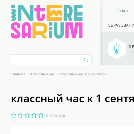
О НАС
ОБРАЗОВАН
ОР
сц
Главная
Классный час
классный час к 1 сентября
классный час к 1 сент
0 отзывов