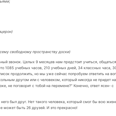
зьями;
ицерон)
всему свободному пространству доски)
ьный звонок. Целых 9 месяцев нам предстоит учиться, общаться
то 1085 учебных часов, 210 учебных дней, 34 классных часа, 3
писок продолжить, но мы уже сейчас попробуем ответить на во
кольным другом или с человеком, который никогда не придет на
оке, не поговорит с тобой на перемене?" Конечно, ответ ясен- с
у него был друг. Нет такого человека, который смог бы всю жизн
се может быть 26 друзей. И это прекрасно!