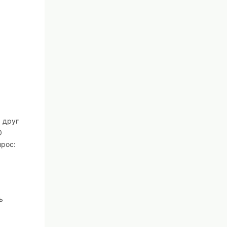
 друг
0
прос:
ь