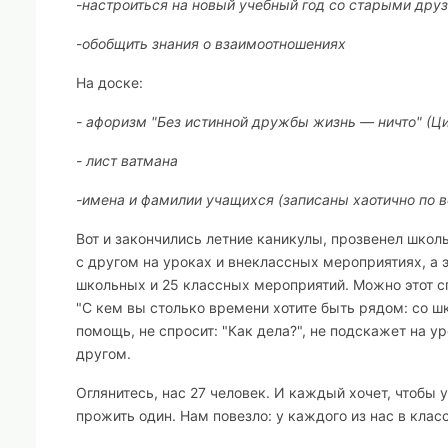
-
настроиться на новый учебный год со старыми дру
-
обобщить знания о взаимоотношениях
На доске:
-
афоризм "Без истинной дружбы жизнь — ничто" (Ц
-
лист ватмана
-
имена и фамилии учащихся (записаны хаотично по 
Вот и закончились летние каникулы, прозвенел школ
с другом на уроках и внеклассных мероприятиях, а э
школьных и 25 классных мероприятий. Можно этот с
"С кем вы столько времени хотите быть рядом: со ш
помощь, не спросит: "Как дела?", не подскажет на ур
другом.
Оглянитесь, нас 27 человек. И каждый хочет, чтобы 
прожить один. Нам повезло: у каждого из нас в клас