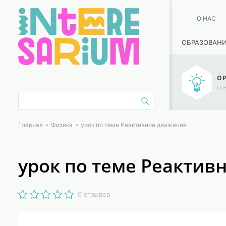
О НАС
ОБРАЗОВАН
ОР
сц
Главная
Физика
урок по теме Реактивное движение
урок по теме Реактив
0 отзывов