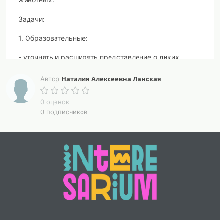
Задачи:
1. Образовательные:
- уточнять и расширять представление о диких
животных, месте их обитания и названия их жилищ;
Наталия Алексеевна Ланская
Автор
- закреплять названия детёнышей диких животных;
0 оценок
- уточнять и активизировать словарь по теме.
0 подписчиков
2. Коррекционно-развивающие:
- корригировать зрительное и слуховое внимание
(устойчивость, концентрация, объём);
- развивать восприятие, тонкую и общую моторику.
3. Воспитательные:
- формировать навыки сотрудничества,