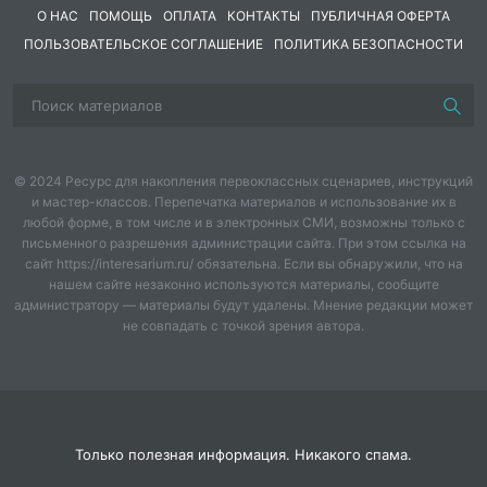
доброжелательности, самостоятельности,
О НАС
ПОМОЩЬ
ОПЛАТА
КОНТАКТЫ
ПУБЛИЧНАЯ ОФЕРТА
ответственности;
ПОЛЬЗОВАТЕЛЬСКОЕ СОГЛАШЕНИЕ
ПОЛИТИКА БЕЗОПАСНОСТИ
- воспитывать умение доводить начатое дело до
конца.
Оборудование: клубок ниток; заготовки «Узнай по
контуру»; картинки с изображением жилищ диких
© 2024 Ресурс для накопления первоклассных сценариев, инструкций
животных; заготовки из картона «кочки»; карточки с
и мастер-классов. Перепечатка материалов и использование их в
изображением животных; карточки с изображением
любой форме, в том числе и в электронных СМИ, возможны только с
письменного разрешения администрации сайта. При этом ссылка на
пищи животных.
сайт https://interesarium.ru/ обязательна. Если вы обнаружили, что на
нашем сайте незаконно используются материалы, сообщите
Ход занятия.
администратору — материалы будут удалены. Мнение редакции может
не совпадать с точкой зрения автора.
I. Организационный момент
Учитель – дефектолог: Здравствуйте дети! Сегодня
мы с Вами отправимся в путешествие. Вы любите
путешествовать? Сегодня мы пойдём в волшебный
лес, там нас ждёт много путешествий и опасностей,
Только полезная информация. Никакого спама.
будьте внимательны.