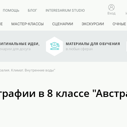
ПОМОЩЬ
БЛОГ
INTERESARIUM STUDIO
Вход
ИЕ
МАСТЕР-КЛАССЫ
СЦЕНАРИИ
ЭКСКУРСИИ
ОЧНЫЕ
ИГИНАЛЬНЫЕ ИДЕИ,
МАТЕРИАЛЫ ДЛЯ ОБУЧЕНИЯ
енарии для досуга
в любых сферах
тралия. Климат. Внутренние воды"
графии в 8 классе "Австр