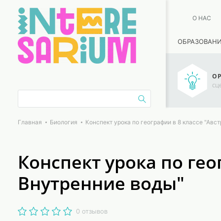
О НАС
ОБРАЗОВАН
ОР
сц
Главная
Биология
Конспект урока по географии в 8 классе "Авс
Конспект урока по гео
Внутренние воды"
0 отзывов