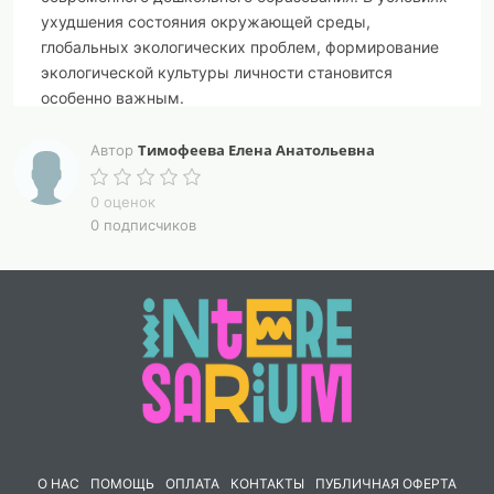
ухудшения состояния окружающей среды,
глобальных экологических проблем, формирование
экологической культуры личности становится
особенно важным.
Дошкольный возраст - сензитивный период для
Тимофеева Елена Анатольевна
Автор
становления основ экологического сознания,
бережного отношения к природе и экологически
0 оценок
грамотного поведения. Именно в этот период
0 подписчиков
происходит первоначальное накопление знаний об
окружающем мире, развитие познавательного
интереса и эмоционально-ценностного отношения к
природе.
Целью данной консультации является ознакомление
педагогов дошкольных образовательных
организаций с программой "Эколята-дошколята",
которая направлена на формирование у детей
О НАС
ПОМОЩЬ
ОПЛАТА
КОНТАКТЫ
ПУБЛИЧНАЯ ОФЕРТА