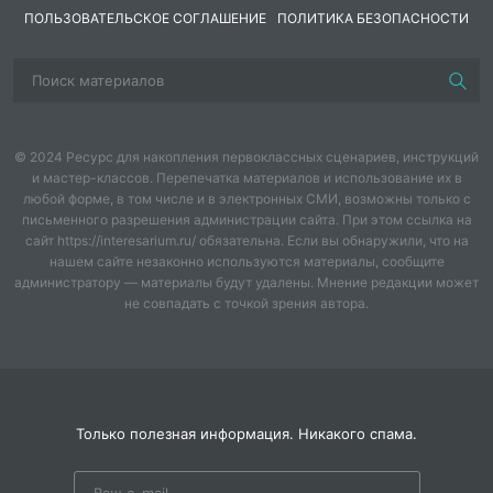
дошкольного возраста основ экологической
ПОЛЬЗОВАТЕЛЬСКОЕ СОГЛАШЕНИЕ
ПОЛИТИКА БЕЗОПАСНОСТИ
культуры и ответственного отношения к природе. В
ходе консультации будут рассмотрены основные
цели, задачи и содержание данной программы, а
также даны рекомендации по ее внедрению в
практику дошкольного образования.
© 2024 Ресурс для накопления первоклассных сценариев, инструкций
и мастер-классов. Перепечатка материалов и использование их в
Программа "Эколята-дошколята"
любой форме, в том числе и в электронных СМИ, возможны только с
Общая характеристика программы
письменного разрешения администрации сайта. При этом ссылка на
Программа "Эколята-дошколята" была разработана
сайт https://interesarium.ru/ обязательна. Если вы обнаружили, что на
Всероссийской общественной организацией
нашем сайте незаконно используются материалы, сообщите
"Движение Эколят - Молодых защитников природы"
администратору — материалы будут удалены. Мнение редакции может
не совпадать с точкой зрения автора.
в целях экологического воспитания детей
дошкольного возраста. Программа носит
комплексный характер и интегрируется во все
образовательные области, обеспечивая целостность
и системность экологического образования.
Основные цели и задачи программы
Только полезная информация. Никакого спама.
Главная цель программы - формирование у детей
дошкольного возраста основ экологической