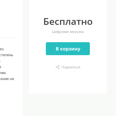
Бесплатно
Цифровая загрузка
В корзину
во
степень
ь
е
Поделиться
тию
мание на