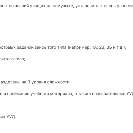
чество знаний учащихся по музыке, установить степень усвоен
стовых заданий закрытого типа (например, 1А; 2В; 3Б и т.д.);
рытого типа;
разделены на 3 уровня сложности:
ие и понимание учебного материала, а также познавательные УУ
ных УУД.