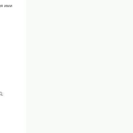
ия ими
Д;