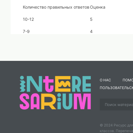
Количество правильных ответов
Оценка
10-12
5
7-9
4
4-6
3
1-3
2
1. Какой инструмент по праву называют «королем» 
А) Контрабас Б) Скрипка В) Орган Г) Арфа
О НАС
ПОМ
ПОЛЬЗОВАТЕЛЬС
2. Выберите важные составляющие джазовой музыки
А) напевная мелодия Б) импровизация В) ровный ри
3. Перед вами фотографии знаменитых исполнителей.
© 2024 Ресурс для
А) И. Николаев
Б) А. Розенбаум
В) В. Высоцкий
Г) М. 
классов. Перепеча