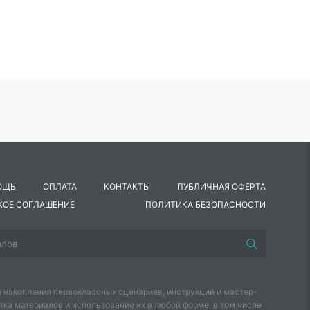
всех музыкальных инструментов?
ОЩЬ
ОПЛАТА
КОНТАКТЫ
ПУБЛИЧНАЯ ОФЕРТА
КОЕ СОГЛАШЕНИЕ
ПОЛИТИКА БЕЗОПАСНОСТИ
. Выберите все правильные варианты ответов.
тм Г) полиритмия (синкопированные фигуры)
 Кто из них не является бардом? Выберите все правильные отв
 накопления первоклассных сценариев, инструкций и мастер-
Боярский
тка материалов и использование их в любой форме, в том числе