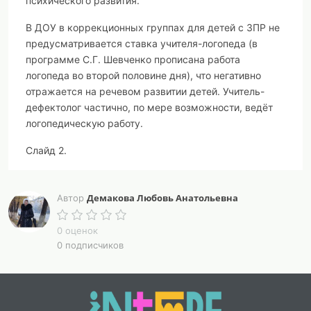
психического развития.
В ДОУ в коррекционных группах для детей с ЗПР не
предусматривается ставка учителя-логопеда (в
программе С.Г. Шевченко прописана работа
логопеда во второй половине дня), что негативно
отражается на речевом развитии детей. Учитель-
дефектолог частично, по мере возможности, ведёт
логопедическую работу.
Слайд 2.
Логопедическая работа с детьми при задержке
психического развития
Демакова Любовь Анатольевна
Автор
Понятие
«задержка психического развития» (ЗПР)
0 оценок
употребляется по отношению к детям со слабо
0 подписчиков
выраженной недостаточностью центральной нервной
системы – органической или функциональной. У этих
детей нет специфических нарушений слуха, зрения,
опорно-двигательного аппарата, они не являются