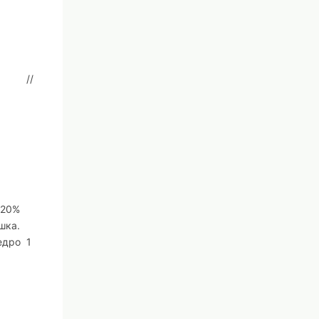
//
 20%
шка.
едро
1