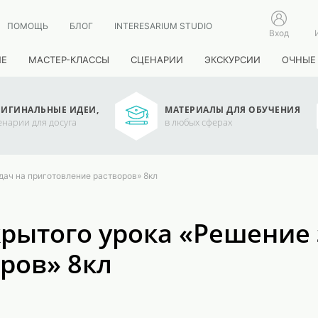
ПОМОЩЬ
БЛОГ
INTERESARIUM STUDIO
Вход
ИЕ
МАСТЕР-КЛАССЫ
СЦЕНАРИИ
ЭКСКУРСИИ
ОЧНЫЕ
ИГИНАЛЬНЫЕ ИДЕИ,
МАТЕРИАЛЫ ДЛЯ ОБУЧЕНИЯ
енарии для досуга
в любых сферах
дач на приготовление растворов» 8кл
рытого урока «Решение 
ров» 8кл