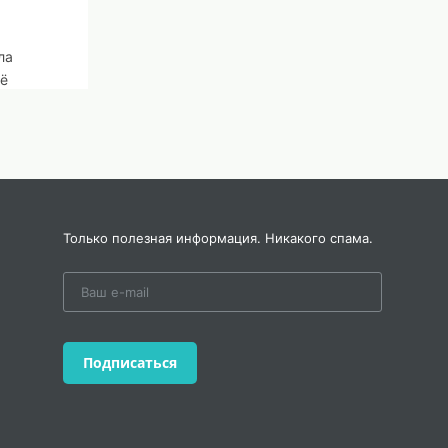
ла
её
еники
Только полезная информация. Никакого спама.
3
ом
Подписаться