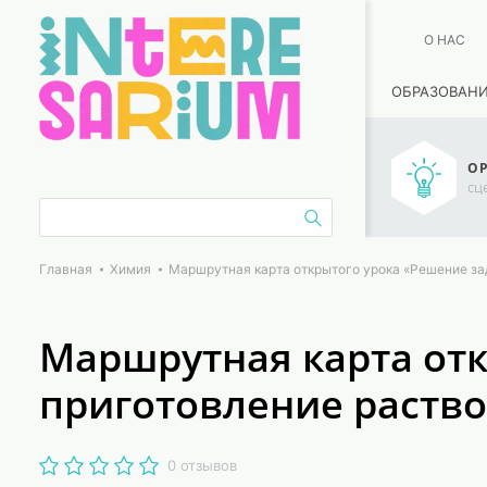
О НАС
ОБРАЗОВАН
ОР
сц
Главная
Химия
Маршрутная карта открытого урока «Решение за
Маршрутная карта отк
приготовление раство
0 отзывов