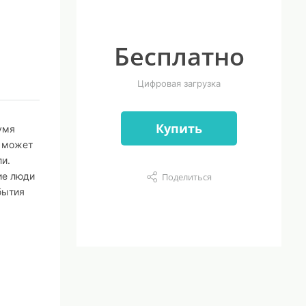
Бесплатно
Цифровая загрузка
Купить
умя
н может
ли.
ие люди
Поделиться
бытия