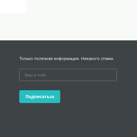
оры» на
 на
Только полезная информация. Никакого спама.
ка.
твами
Подписаться