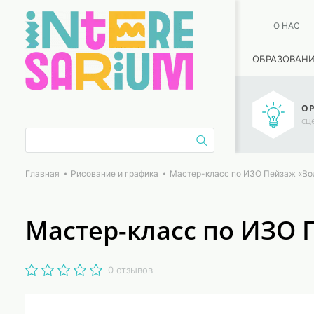
О НАС
ОБРАЗОВАН
ОР
сц
Главная
Рисование и графика
Мастер-класс по ИЗО Пейзаж «Вол
Мастер-класс по ИЗО 
0 отзывов