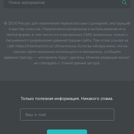
Список литературы....................................................................
Введение
© 2024 Ресурс для накопления первоклассных сценариев, инструкций
и мастер-классов. Перепечатка материалов и использование их в
В связи с реализацией ФГОС ДО в дошкольном
любой форме, в том числе и в электронных СМИ, возможны только с
образовании произошли существенные изменения.
письменного разрешения администрации сайта. При этом ссылка на
Главным образом изменился подход к
сайт https://interesarium.ru/ обязательна. Если вы обнаружили, что на
образовательной деятельности дошкольников.
нашем сайте незаконно используются материалы, сообщите
Одним из ведущих методов при проведении
администратору — материалы будут удалены. Мнение редакции может
не совпадать с точкой зрения автора.
образовательных ситуаций, является игра.
Игра для ребенка является наиболее
привлекательной, естественной формой и средством
познания мира, своих возможностей,
самопроявления и саморазвития. Для педагога
Только полезная информация. Никакого спама.
содержательная, отвечающая интересам детей,
правильно организованная игра - эффективное
педагогическое средство, позволяющее комплексно
решать разнообразные образовательные и
развивающие задачи. Общество создало детские