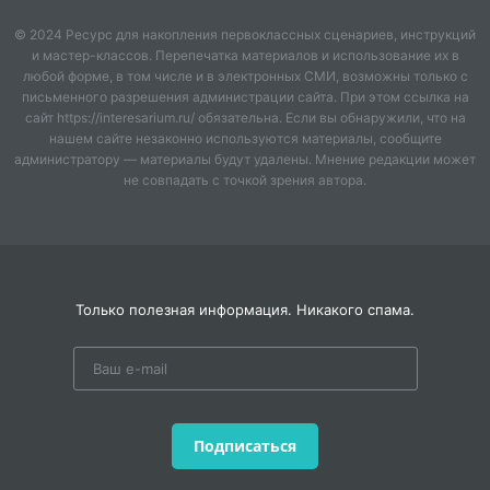
Ученые доказывают, что в результате общения с
© 2024 Ресурс для накопления первоклассных сценариев, инструкций
и мастер-классов. Перепечатка материалов и использование их в
животными человек становится не только добрее, но
любой форме, в том числе и в электронных СМИ, возможны только с
и здоровее. Не может быть человеком Человек без
письменного разрешения администрации сайта. При этом ссылка на
внимательного, нежного и трепетного отношения к
сайт https://interesarium.ru/ обязательна. Если вы обнаружили, что на
животным. Чуткость, любовь к животным, ко всему
нашем сайте незаконно используются материалы, сообщите
живому нужно воспитывать с детства, собственным
администратору — материалы будут удалены. Мнение редакции может
не совпадать с точкой зрения автора.
примером. Можно задуматься, может ли человек,
который выбрасывает на улицу котенка, щенка или
другое живое существо, быть настоящим другом,
хорошим родителем, искренне любящим вас
человеком? Ребёнок будет расти любящим и
ответственным, только если мы вместе будем учится
Только полезная информация. Никакого спама.
бережному отношению к животным.
Таким образом, впечатления о животных,
полученные в детстве оставляют неизгладимый след
в душе ребенка, а иногда определяют интересы и
Подписаться
симпатии человека на всю жизнь.