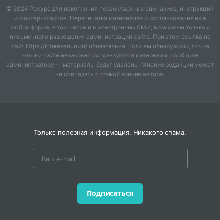
понятен.
© 2024 Ресурс для накопления первоклассных сценариев, инструкций
и мастер-классов. Перепечатка материалов и использование их в
4. Предлагайте информацию в различном виде
любой форме, в том числе и в электронных СМИ, возможны только с
письменного разрешения администрации сайта. При этом ссылка на
(рисунок, таблица, схема и т.д). Для ребенка с
сайт https://interesarium.ru/ обязательна. Если вы обнаружили, что на
задержкой психического развития трудно даётся
нашем сайте незаконно используются материалы, сообщите
понимание на слух без наглядности, потому что им
администратору — материалы будут удалены. Мнение редакции может
трудно опирировать абстрактными математическими
не совпадать с точкой зрения автора.
понятиями без наглядности. Но когда перед ним она
присутствует,то ему легче даётся решение задачи.
5. Планируйте уроки более занимательными и
разнообразными. Для детей с задержкой
Только полезная информация. Никакого спама.
психического развития важно обучение без
принуждения, основанное на интересе, успехе,
доверии, рефлексии изученного. Важно, чтобы
обучающиеся через выполнение доступных по темпу
и характеру, поверили в свои возможности,
Подписаться
испытали чувство успеха, которое должно стать
сильнейшим мотивом, вызывающим желание
учиться.