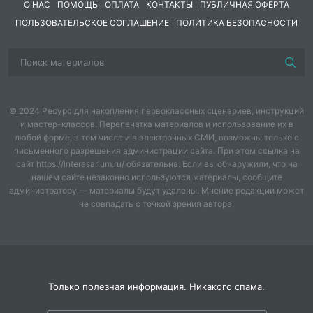
О НАС
ПОМОЩЬ
ОПЛАТА
КОНТАКТЫ
ПУБЛИЧНАЯ ОФЕРТА
ребенок. Именно поэтому можно сделать вывод, что
ПОЛЬЗОВАТЕЛЬСКОЕ СОГЛАШЕНИЕ
ПОЛИТИКА БЕЗОПАСНОСТИ
современное образование - это образование,
которое заботится о сохранении и укреплении
здоровья учащихся и преподавателей.
Сегодня остро стоит вопрос об здоровьесбережении
преподавателей ДМШ. Современному
© 2024 Ресурс для накопления первоклассных сценариев, инструкций
преподавателю необходимо самому быть здоровым,
и мастер-классов. Перепечатка материалов и использование их в
сохранять высокую работоспособность и творческое
любой форме, в том числе и в электронных СМИ, возможны только с
письменного разрешения администрации сайта. При этом ссылка на
долголетие.
сайт https://interesarium.ru/ обязательна. Если вы обнаружили, что на
нашем сайте незаконно используются материалы, сообщите
Напряжённая работа преподавателя с детьми,
администратору — материалы будут удалены. Мнение редакции может
хроническая усталость, неумение активно отдыхать,
не совпадать с точкой зрения автора.
радоваться жизни и бороться с огорчениями,
постоянное нервное напряжение – всё это подрывает
его собственное здоровье.
Только сформированная, здоровая личность,
способная адекватно воспринимать самого себя и
Только полезная информация. Никакого спама.
окружающих, личность с развитой системой