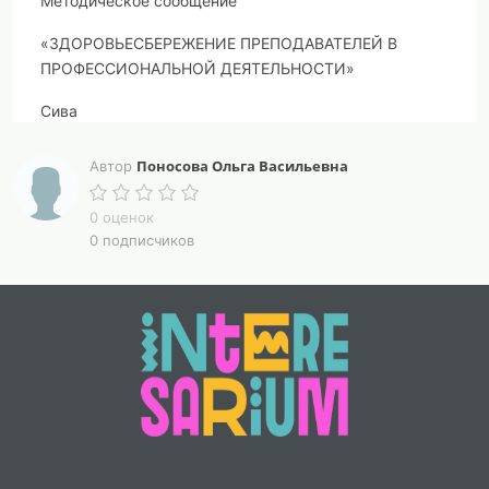
Методическое сообщение
«ЗДОРОВЬЕСБЕРЕЖЕНИЕ ПРЕПОДАВАТЕЛЕЙ В
ПРОФЕССИОНАЛЬНОЙ ДЕЯТЕЛЬНОСТИ»
Сива
26.03.2024 год
Поносова Ольга Васильевна
Автор
Введение
0 оценок
Здоровье – бесценное достояние не только каждого
0 подписчиков
человека, но и всего общества. При встречах,
расставаниях с близкими и дорогими людьми мы
желаем им доброго и крепкого здоровья, так как это
– основное условие и залог полноценной и
счастливой жизни.
В современном обществе предъявляются новые, все
более высокие требования к человеку, в том числе к
ребенку – к уровню его развития. Становится
понятно, что успешный ребенок – это здоровый