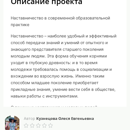
Описание проекта
Наставничество в современной образовательной
практике
Наставничество – наиболее удобный и эффективный
способ передачи знаний и умений от опытного и
знающего представителя старшего поколения
молодым людям. Эта форма обучения корнями
уходит в глубокую древность: и в то время
молодежи требовалась помощь в социализации и
вхождении во взрослую жизнь. Именно таким
способом младшее поколение приобретает
прикладные знания, умение вести себя в обществе,
навыки работы с инструментами.
С помощью наставников у молодых людей
формируются определенные жизненные ценности,
Кузнецова Олеся Евгеньевна
Автор
позитивные установки, они быстрее определяются и
успешно реализуют себя во взрослой жизни. По-