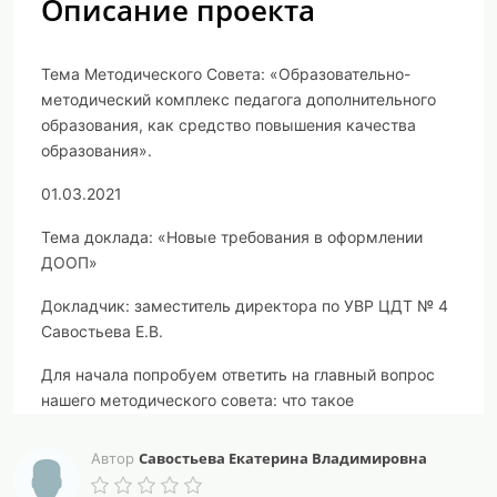
Описание проекта
Тема Методического Совета:
«Образовательно-
методический комплекс педагога дополнительного
образования, как средство повышения качества
образования».
01.03.2021
Тема доклада: «Новые требования в оформлении
ДООП»
Докладчик: заместитель директора по УВР ЦДТ № 4
Савостьева Е.В.
Для начала попробуем ответить на главный вопрос
нашего методического совета: что такое
образовательно-методический комплекс педагога
дополнительного образования?
Савостьева Екатерина Владимировна
Автор
Понятие «ОМК» не закреплено в нормативных