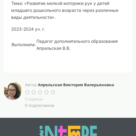
Тема: «Развитие мелкой моторики рук у детей
младшего дошкольного возраста через различные
виды деятельности».
2023-2024 уч. г.
Педагог дополнительного образования
Выполнила:
Апрельская В.В.
Актуальность:
профессия педагога дополнительного
образования требует постоянной работы над собой.
Апрельская Виктория Валерьяновна
Автор
Ведь дети все разные, каждое поколение ставит
новые воспитательные и образовательные задачи
0 оценок
перед нами. Поэтому и молодой, и опытный
0 подписчиков
воспитатель выбирает для себя тему, которой
занимается год-два, изучая результаты собственного
исследования.
Практическая значимость плана:
повышение