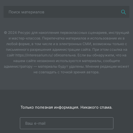
спортивный инвентарь, параллельные
гимнастические брусья, футбольный мяч, ворота,
теннисные столы, шарики, ракетки,
демонстрационные шахматные доски, шахматные
часы,
IT
-технологии, компьютер, интерактивная
© 2024 Ресурс для накопления первоклассных сценариев, инструкций
доска- положение о проведении соревнований.
и мастер-классов. Перепечатка материалов и использование их в
любой форме, в том числе и в электронных СМИ, возможны только с
письменного разрешения администрации сайта. При этом ссылка на
Приглашенные:
нет.
сайт https://interesarium.ru/ обязательна. Если вы обнаружили, что на
нашем сайте незаконно используются материалы, сообщите
Участники:
администратору — материалы будут удалены. Мнение редакции может
не совпадать с точкой зрения автора.
Кадеты 7 «А», 7 «Б», 8 «А»,8 «Б» ,
9 «А»,9 «Б» 10
«А»,
11 «А»,11 «Б» классов
Мероприятия, проведенные в рамках предметной
недели:
Только полезная информация. Никакого спама.
1.Состязание
между
параллелями
в
беге на 60