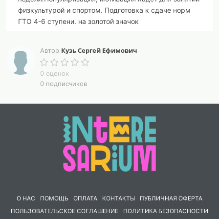
физкультурой и спортом. Подготовка к сдаче норм
ГТО 4-6 ступени. на золотой значок
Задачи:
Достижение наивысших результатов для
Кузь Сергей Ефимович
Автор
своего возраста ,проверка максимальных
способностей организма ,завоевание чемпионских и
0 оценок
призовых мест в состязаниях и соревнованиях.
0 подписчиков
Форма и место проведения мероприятий в рамках
предметной недели:
Состязание, соревнование, тренировочные и
товарищеские матчи ,конкурсы
.
ГКОУ КШИ «ТМКК» (территория кадетской школы
,спортплощадка, 1 линия-
дистанция 60 м., плац-
дистанция 1000 м,3000 м., кабинеты учебного
корпуса)
О НАС
ПОМОЩЬ
ОПЛАТА
КОНТАКТЫ
ПУБЛИЧНАЯ ОФЕРТА
Оборудование и используемая литература:
ПОЛЬЗОВАТЕЛЬСКОЕ СОГЛАШЕНИЕ
ПОЛИТИКА БЕЗОПАСНОСТИ