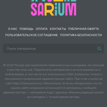
- самостоятельно обнаруживать и формировать
учебную проблему;
- составлять план решения проблемы;
О НАС
ПОМОЩЬ
ОПЛАТА
КОНТАКТЫ
ПУБЛИЧНАЯ ОФЕРТА
- составлять тезисы, различные виды планов;
ПОЛЬЗОВАТЕЛЬСКОЕ СОГЛАШЕНИЕ
ПОЛИТИКА БЕЗОПАСНОСТИ
- ставить в сотрудничестве с учителем новые
учебные задачи;
- преобразовывать практическую задачу в
познавательную;
© 2024 Ресурс для накопления первоклассных сценариев, инструкций
- самостоятельно учитывать выделенные учителем
и мастер-классов. Перепечатка материалов и использование их в
ориентиры действия в новом материале;
любой форме, в том числе и в электронных СМИ, возможны только с
письменного разрешения администрации сайта. При этом ссылка на
- различать способ и результат действия;
сайт https://interesarium.ru/ обязательна. Если вы обнаружили, что на
нашем сайте незаконно используются материалы, сообщите
администратору — материалы будут удалены. Мнение редакции может
- самостоятельно оценивать правильность
не совпадать с точкой зрения автора.
выполнения действия и вносить необходимые
коррективы в исполнение;