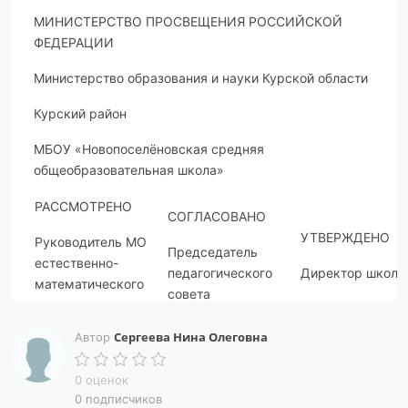
МИНИСТЕРСТВО ПРОСВЕЩЕНИЯ РОССИЙСКОЙ
ФЕДЕРАЦИИ
Министерство образования и науки Курской области‌‌
Курский район‌
МБОУ «Новопоселёновская средняя
общеобразовательная школа»
РАССМОТРЕНО
СОГЛАСОВАНО
УТВЕРЖДЕНО
Руководитель МО
Председатель
естественно-
педагогического
Директор школы
математического
совета
цикла
___________________
________________________
Сергеева Нина Олеговна
Автор
________________________
Якунин В.В.
Капленкова Н.П.
Мусатова В.В.
Приказ №1-106 о
0 оценок
0 подписчиков
Протокол №12 от
«30» июня 2023 г