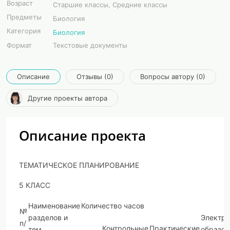
Возраст
Старшие классы, Средние классы
Предметы
Биология
Категория
Биология
Формат
Текстовые документы
Описание
Отзывы (0)
Вопросы автору (0)
Другие проекты автора
Описание проекта
ТЕМАТИЧЕСКОЕ ПЛАНИРОВАНИЕ
5 КЛАСС
Наименование
Количество часов
№
разделов и
Электро
п/
Контрольные
Практические
тем
образов