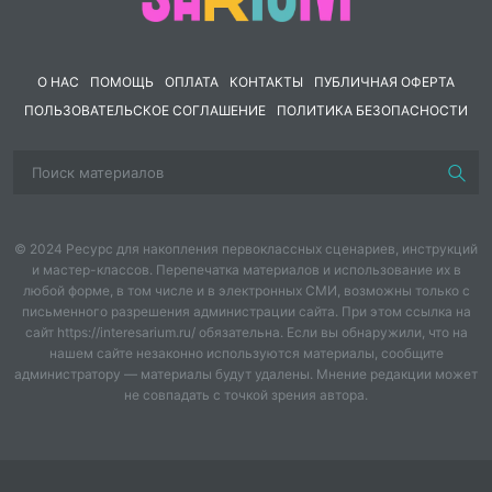
сообщества
https
://
Живая
Библиот
6
природа и
3
1
О НАС
ПОМОЩЬ
ОПЛАТА
КОНТАКТЫ
ПУБЛИЧНАЯ ОФЕРТА
https
://
человек
ПОЛЬЗОВАТЕЛЬСКОЕ СОГЛАШЕНИЕ
ПОЛИТИКА БЕЗОПАСНОСТИ
Резервное
Библиот
7
1
1
время
https
://
ОБЩЕЕ
КОЛИЧЕСТВО
© 2024 Ресурс для накопления первоклассных сценариев, инструкций
34
2
3.5
и мастер-классов. Перепечатка материалов и использование их в
ЧАСОВ ПО
любой форме, в том числе и в электронных СМИ, возможны только с
ПРОГРАММЕ
письменного разрешения администрации сайта. При этом ссылка на
сайт https://interesarium.ru/ обязательна. Если вы обнаружили, что на
ПОУРОЧНОЕ ПЛАНИРОВАНИЕ
нашем сайте незаконно используются материалы, сообщите
администратору — материалы будут удалены. Мнение редакции может
5 КЛАСС
не совпадать с точкой зрения автора.
Класс: 5
Учитель: Курышова Ольга Анатольевна