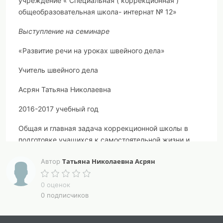
учреждение « Специальная ( коррекционная )
общеобразовательная школа- интернат № 12»
Выступление на семинаре
«Развитие речи на уроках швейного дела»
Учитель швейного дела
Асрян Татьяна Николаевна
2016-2017 учебный год
Общая и главная задача коррекционной школы в
подготовке учащихся к самостоятельной жизни и
труду на производстве, в сфере обслуживания.
Татьяна Николаевна Асрян
Автор
Школа обязана дать учащимся научную целостную
картину жизни, а это значит позволить детям
0 оценок
успешно адаптироваться в обществе.
0 подписчиков
На развитие трудовых возможностей учащихся
влияет вся система учебно- воспитательной работы.