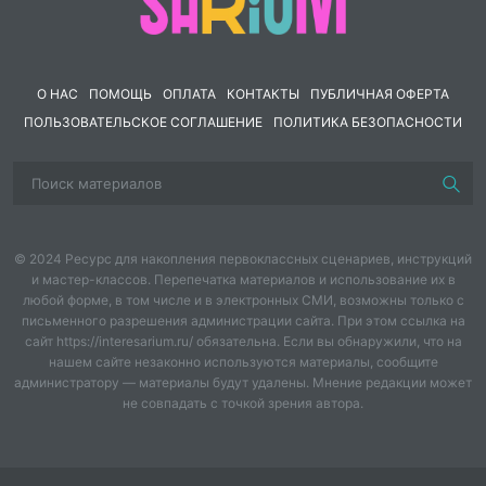
педагогами.
В нашем ДОУ помимо родительского комитета ,
создан «Совет отцов», который непосредственно
О НАС
ПОМОЩЬ
ОПЛАТА
КОНТАКТЫ
ПУБЛИЧНАЯ ОФЕРТА
участвует в решении вопросов , касающихся работы
ПОЛЬЗОВАТЕЛЬСКОЕ СОГЛАШЕНИЕ
ПОЛИТИКА БЕЗОПАСНОСТИ
детского сада.
Эффективными общественными мероприятиями для
родителей являются: работа «Советов» для
родителей, посещение ими обще садовых собраний
по проблемам воспитания или приглашение лекторов
© 2024 Ресурс для накопления первоклассных сценариев, инструкций
и мастер-классов. Перепечатка материалов и использование их в
по интересующим их вопросам и т.п. В МБДОУ
любой форме, в том числе и в электронных СМИ, возможны только с
детский сад «Рябинка» (пгт. Барсово) проходят Дни
письменного разрешения администрации сайта. При этом ссылка на
открытых дверей, где родителям предоставляется
сайт https://interesarium.ru/ обязательна. Если вы обнаружили, что на
возможность получить полную информацию о работе
нашем сайте незаконно используются материалы, сообщите
администратору — материалы будут удалены. Мнение редакции может
ДОУ: его задачами, правилами, режимными
не совпадать с точкой зрения автора.
моментами.
Дошкольное учреждение помогает родителям в
конкретных проблемах по уходу за ребенком,