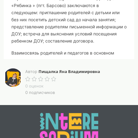
«Рябинка » (пгт. Барсово) заключаются в
следующем: приглашение родителей с детьми или
без них посетить детский сад до начала занятия;
представление родителям письменной информации о
ДОУ; встреча для выяснения условий посещения
ребенком ДОУ; составление договора.
Взаимосвязь родителей и педагогов в основном
осуществляется в процессе: ежедневных
непосредственных контактов, когда родители
Пищалка Яна Владимировна
Автор
приводят и забирают детей; неформальных бесед о
детях или запланированных встреч с родителями,
0 оценок
чтобы обсудить успехи, независимо от конкретных
0 подписчиков
проблем; ознакомления родителей с письменным
материалом об их детях; рекомендаций посетить
врача и т.п. Родители МБДОУ детский сад «Рябинка»
(пгт. Барсово) являются активными участниками
различных проводимых в ДОУ акциях, которые
способствуют созданию благоприятной среде для
повышения количества контактов родителей с