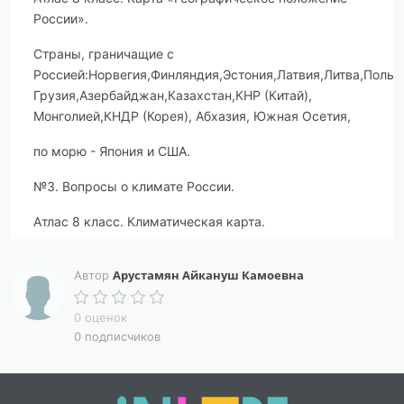
России».
Страны, граничащие с
Россией
:
Норвеги
я,
Финлянди
я,
Эстония
,
Латви
я,
Литва
,
Польш
Грузия
,
Азербайджан
,
Казахстан
,
КНР
(Китай),
Монголией
,
КНДР
(Корея), Абхазия,
Южная Осети
я,
по морю -
Япония
и
США
.
№
3. Вопросы о климате России.
Атлас 8 класс. Климатическая карта.
Летом температура воздуха увеличивается с севера
Арустамян Айкануш Камоевна
Автор
на юг. Зимой уменьшается с запада на восток (чем
ближе к западу – тем теплее). Количество осадков
0 оценок
увеличивается к западу, в горах, на побережье
0 подписчиков
Тихого океана.
№
5.
Вопросы по экономике России.