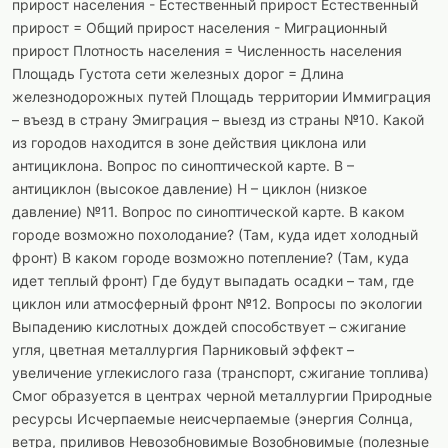
прирост населения - Естественный прирост Естественный
прирост = Общий прирост населения - Миграционный
прирост Плотность населения = Численность населения
Площадь Густота сети железных дорог = Длина
железнодорожных путей Площадь территории Иммиграция
– въезд в страну Эмиграция – выезд из страны №10. Какой
из городов находится в зоне действия циклона или
антициклона. Вопрос по синоптической карте. В –
антициклон (высокое давление) Н – циклон (низкое
давление) №11. Вопрос по синоптической карте. В каком
городе возможно похолодание? (Там, куда идет холодный
фронт) В каком городе возможно потепление? (Там, куда
идет теплый фронт) Где будут выпадать осадки – там, где
циклон или атмосферный фронт №12. Вопросы по экологии
Выпадению кислотных дождей способствует – сжигание
угля, цветная металлургия Парниковый эффект –
увеличение углекислого газа (транспорт, сжигание топлива)
Смог образуется в центрах черной металлургии Природные
ресурсы Исчерпаемые неисчерпаемые (энергия Солнца,
ветра, приливов Невозобновимые Возобновимые (полезные