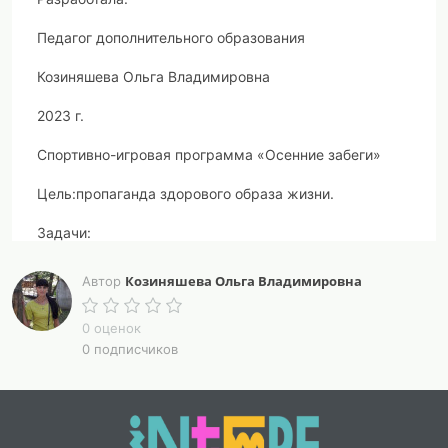
Педагог дополнительного образования
Козиняшева Ольга Владимировна
2023 г.
Спортивно-игровая программа «Осенние забеги»
Цель:
пропаганда здорового образа жизни.
Задачи:
- развивать интерес к спорту посредством эстафет и
конкурсов;
Козиняшева Ольга Владимировна
Автор
- развивать у ребят наблюдательность,
сообразительность, находчивость и ловкость;
0 оценок
- развивать умение согласованно действовать в
0 подписчиков
коллективе, смелость и чувство уверенности в себе.
Материалы и оборудование:
музыкальная
колонка,листья из бумаги, 2 ведерка, макет дерева,