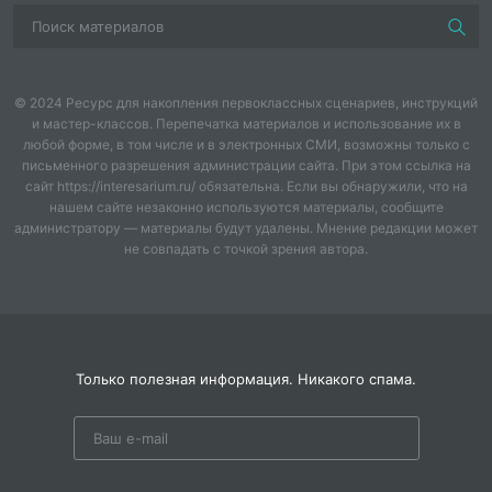
школьников и предложен соответствующий
диагностический инструментарий. Исследование
Н.Ф. Виноградовой посвящено проблеме
формирования функциональной грамотности
младших школьников как основного результата
© 2024 Ресурс для накопления первоклассных сценариев, инструкций
и мастер-классов. Перепечатка материалов и использование их в
обучения, соответствующего требованиям
любой форме, в том числе и в электронных СМИ, возможны только с
Федерального государственного образовательного
письменного разрешения администрации сайта. При этом ссылка на
стандарта начального общего образования [2]. Автор
сайт https://interesarium.ru/ обязательна. Если вы обнаружили, что на
проанализировала широко распространенные
нашем сайте незаконно используются материалы, сообщите
педагогические ошибки учителя, а также трудности,
администратору — материалы будут удалены. Мнение редакции может
не совпадать с точкой зрения автора.
с которыми сталкиваются дети в процессе обучения.
В работе определены основные виды учебной
деятельности, которые в наибольшей степени
способствуют формированию функциональной
грамотности младших школьников, к которым в
первую очередь относится поисково-
Только полезная информация. Никакого спама.
исследовательская деятельность. В исследовании
М.Г. Меджидова, А.А. Адиевой, М.А. Меджидова, А.А.
Пахрутдиновой, С.А. Джамаловой дается понятие
естественно-научной грамотности как необходимого