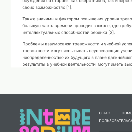
осуждения со стороны как сверстников, так и взрос
своих возможностях [1].
Также значимым фактором повышения уровня тревож
большую часть времени проводит в школе, где требу
интеллектуальных способностей ребёнка [2].
Проблемы взаимосвязи тревожности и учебной успе
тревожности могут испытывать неуспевающие учени
неопределенностью их будущего в плане дальнейшег
результаты в учебной деятельности, могут иметь вы
также желания быть лучше, чем их сверстники. Пос
агентов социализации, введение новых информационн
А.М. Прихожан рассматривает тревожность в качест
длительное время. Тревожность возникает на двух у
физиологический уровень, то тревожность может п
давления. На психологическом уровне – некое напр
О НАС
ПОМ
приближающейся опасностью [
1
].
ПОЛЬЗОВАТЕЛЬС
Чаще всего тревожность рассматривают как негатив