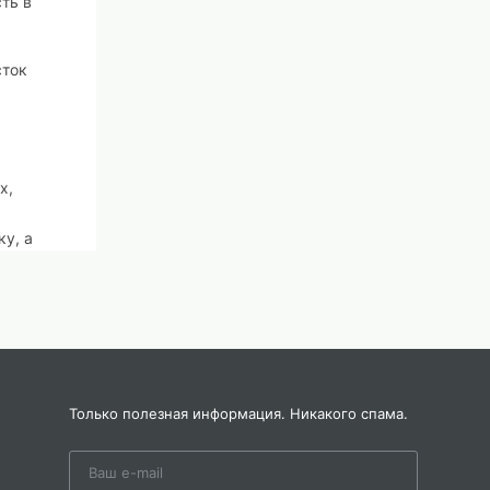
ть в
сток
х,
ку, а
и
точно
ать
и
о
Только полезная информация. Никакого спама.