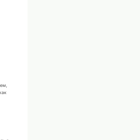
ем,
как