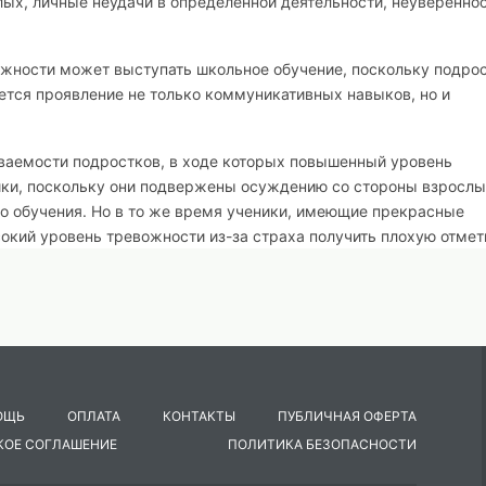
лых, личные неудачи в определённой деятельности, неувереннос
ности может выступать школьное обучение, поскольку подро
ется проявление не только коммуникативных навыков, но и
ваемости подростков, в ходе которых повышенный уровень
ки, поскольку они подвержены осуждению со стороны взрослы
о обучения. Но в то же время ученики, имеющие прекрасные
сокий уровень тревожности из-за страха получить плохую отмет
кольку изменение методов школьного обучения, роли факторов 
ых технологий повлияло на подростков [2].
ве эмоционально состояния, которое может сохраняться доста
ровнях – психологическом и физиологическом. Если рассматрив
роявиться в повышенном пульсе, учащённом дыхании, повышени
яжение, чувство неопределённости, которые может быть вызван
ОЩЬ
ОПЛАТА
КОНТАКТЫ
ПУБЛИЧНАЯ ОФЕРТА
КОЕ СОГЛАШЕНИЕ
ПОЛИТИКА БЕЗОПАСНОСТИ
ное образование, которое препятствует индивиду успешно