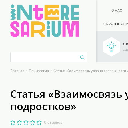
О НАС
ОБРАЗОВАН
ОР
сц
Главная
Психология
Статья «Взаимосвязь уровня тревожности 
Статья «Взаимосвязь 
подростков»
0 отзывов