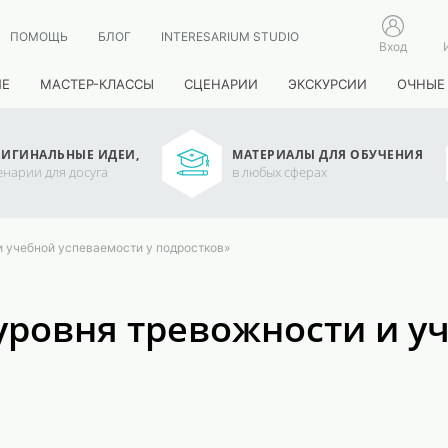
ПОМОЩЬ
БЛОГ
INTERESARIUM STUDIO
Вход
ИЕ
МАСТЕР-КЛАССЫ
СЦЕНАРИИ
ЭКСКУРСИИ
ОЧНЫЕ
ИГИНАЛЬНЫЕ ИДЕИ,
МАТЕРИАЛЫ ДЛЯ ОБУЧЕНИЯ
енарии для досуга
в любых сферах
и учебной успеваемости у подростков»
уровня тревожности и у