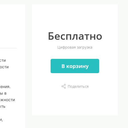
Бесплатно
Цифровая загрузка
сти
В корзину
ости
Поделиться
ения.
ы в
ожности
ыть
и,